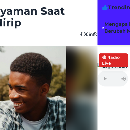
Trendi
Nyaman Saat
irip
Mengapa 
Berubah M
🔴 Radio
Live