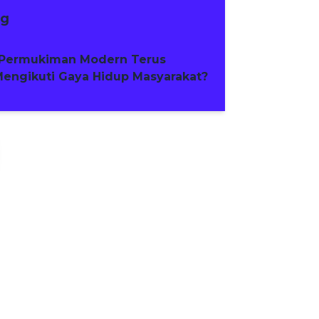
ng
Permukiman Modern Terus
engikuti Gaya Hidup Masyarakat?