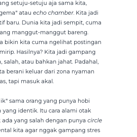
g setuju-setuju aja sama kita,
g gema" atau
echo chamber
. Kita jadi
f baru. Dunia kita jadi sempit, cuma
 yang manggut-manggut bareng.
tma bikin kita cuma ngelihat postingan
 mirip. Hasilnya? Kita jadi gampang
 salah, atau bahkan jahat. Padahal,
ita berani keluar dari zona nyaman
s, tapi masuk akal.
klik" sama orang yang punya hobi
ang identik. Itu cara alami otak
ak ada yang salah dengan punya
circle
mental kita agar nggak gampang stres