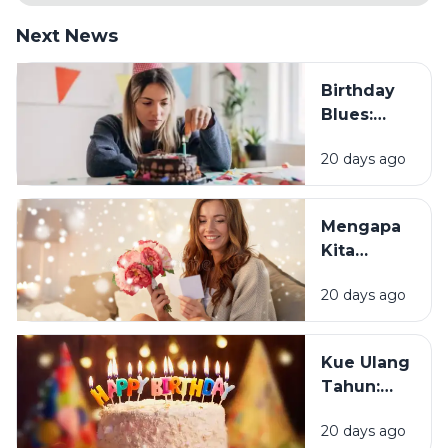
Next News
Birthday
Blues:
Mengapa
20 days ago
Sebagian
Orang
Justru
Mengapa
Merasa
Kita
Sedih Saat
Senang
Ulang
20 days ago
Mendapat
Tahun?
Ucapan
Ulang
Kue Ulang
Tahun?
Tahun:
Bagaimana
20 days ago
Tradisi Ini