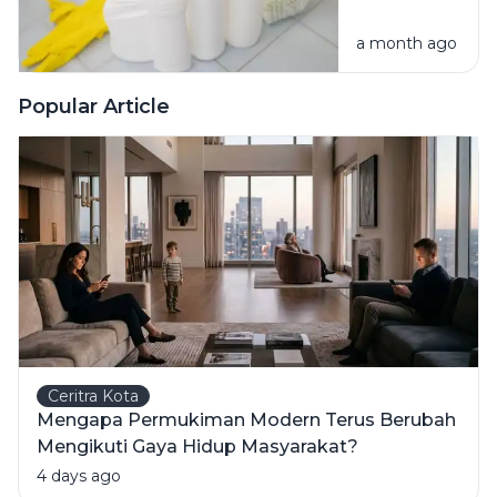
Campur
a month ago
Bahan
Pembersih
Ini Risiko
Popular Article
Fatalnya
Ceritra Kota
Mengapa Permukiman Modern Terus Berubah
Mengikuti Gaya Hidup Masyarakat?
4 days ago