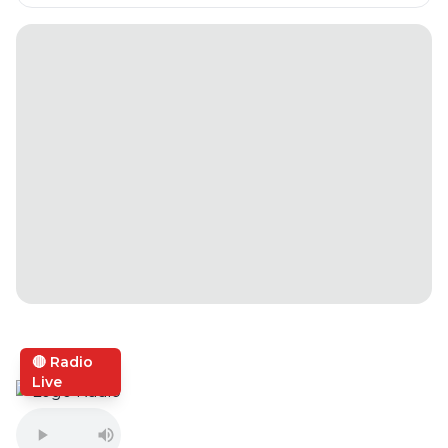
🔴 Radio
Live