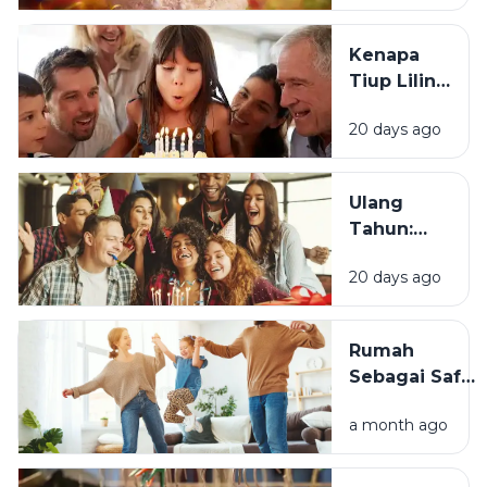
Berawal?
Kenapa
Tiup Lilin
Menjadi
20 days ago
Tradisi
Saat Ulang
Tahun?
Ulang
Tahun:
Mengapa
20 days ago
Momen
Bertambah
Usia Selalu
Rumah
Terasa
Sebagai Safe
Istimewa?
Space:
a month ago
Mengapa
Lingkungan
Tempat