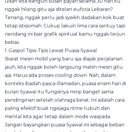
udah kita bangun susah payah selama 30 hari itu
nggak hilang gitu aja ditelan euforia Lebaran?
Tenang, nggak perlu jadi syeikh dadakan kok buat
tetap istiqomah. Cukup lakuin lima cara santuy tapi
nendang ini biar grafik spiritual kamu nggak terjun
bebas.
1. Gaspol Tipis-Tipis Lewat Puasa Syawal
Ibarat mesin mobil yang baru aja diajak perjalanan
jauh, kita nggak boleh langsung matiin mesin gitu
aja. Harus ada proses
cooling down
. Nah, dalam
konteks ibadah pasca-Ramadan, puasa enam hari di
bulan Syawal itu fungsinya mirip banget sama
pendinginan setelah olahraga berat. Ini adalah cara
paling efektif buat ngejaga ritme tubuh dan
mental kita agar tetap dalam mode waspada.
Jangan bayangkan puasa Syawal ini sebagai beban