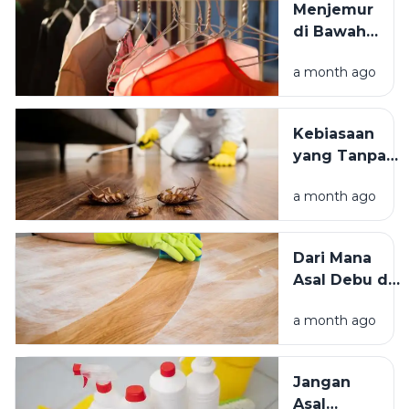
Menjemur
Tinggal yang
di Bawah
Bersih
Matahari
Memengaruhi
a month ago
atau Di
Kesejahteraan
Tempat
Kita?
Teduh,
Kebiasaan
Mana yang
yang Tanpa
Lebih
Sadar
Baik?
a month ago
Mengundang
Kecoak,
Tikus, dan
Dari Mana
Hama
Asal Debu di
Lainnya Ke
Rumah?
Rumah
a month ago
Kenali
Penyebab
dan Cara
Jangan
Mengatasinya
Asal