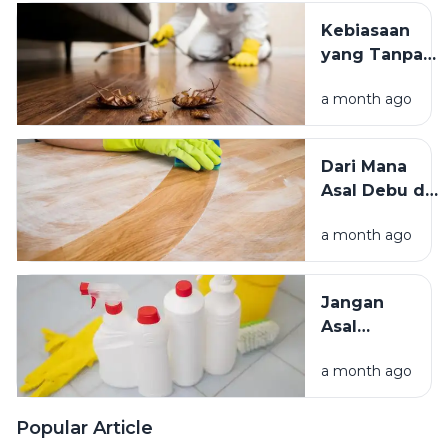
Teduh,
Kebiasaan
Mana yang
yang Tanpa
Lebih
Sadar
Baik?
a month ago
Mengundang
Kecoak,
Tikus, dan
Dari Mana
Hama
Asal Debu di
Lainnya Ke
Rumah?
Rumah
a month ago
Kenali
Penyebab
dan Cara
Jangan
Mengatasinya
Asal
Campur
a month ago
Bahan
Pembersih
Ini Risiko
Popular Article
Fatalnya