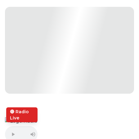
🔴 Radio
Live