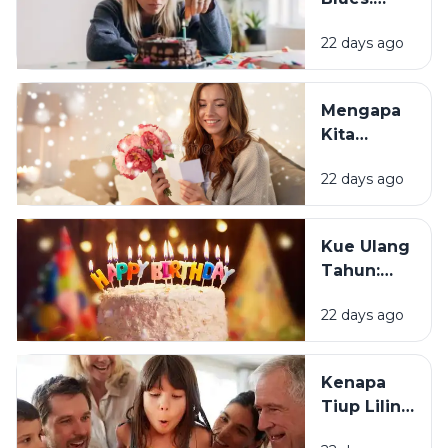
Mengapa
22 days ago
Sebagian
Orang
Justru
Mengapa
Merasa
Kita
Sedih Saat
Senang
Ulang
22 days ago
Mendapat
Tahun?
Ucapan
Ulang
Kue Ulang
Tahun?
Tahun:
Bagaimana
22 days ago
Tradisi Ini
Berawal?
Kenapa
Tiup Lilin
Menjadi