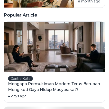
a month ago
Hindari
Rugi Stok
Menumpuk
Popular Article
Ceritra Kota
Mengapa Permukiman Modern Terus Berubah
Mengikuti Gaya Hidup Masyarakat?
4 days ago