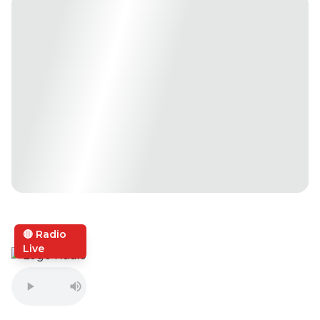
🔴 Radio
Live