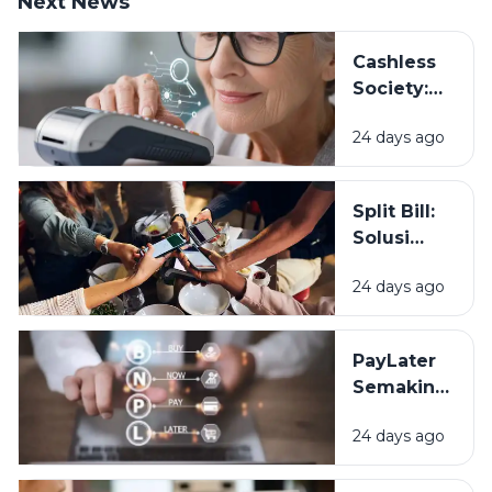
Next News
Cashless
Society:
Siapkah
24 days ago
Kita Hidup
Tanpa
Uang
Split Bill:
Tunai?
Solusi
Patungan
24 days ago
yang
Makin
Populer di
PayLater
Kalangan
Semakin
Anak
Populer,
Muda
24 days ago
Kemudahan
atau