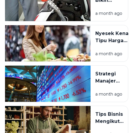
Bikin
Stres?
a month ago
Rahasia
Hemat
BBM Biar
Nyesek Kena
Dompet
Tipu Harga
Sehat
Pasar? Ini Cara
a month ago
Menghindarin
Strategi
Manajer
Investasi
a month ago
Afrika
Selatan
Borong
Tips Bisnis
Aset
Mengikuti
Murah di
Tren: Cara
RI