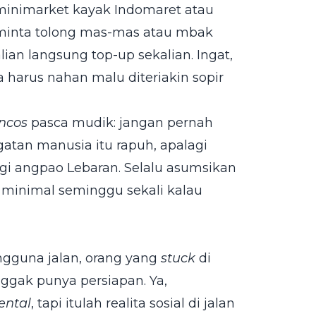
 minimarket kayak Indomaret atau
n, minta tolong mas-mas atau mbak
lian langsung top-up sekalian. Ingat,
a harus nahan malu diteriakin sopir
ncos
pasca mudik: jangan pernah
ngatan manusia itu rapuh, apalagi
agi angpao Lebaran. Selalu asumsikan
a, minimal seminggu sekali kalau
ngguna jalan, orang yang
stuck
di
nggak punya persiapan. Ya,
ental
, tapi itulah realita sosial di jalan