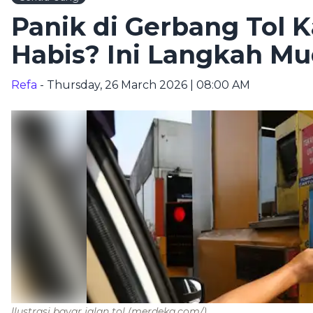
Panik di Gerbang Tol 
Habis? Ini Langkah M
Refa
- Thursday, 26 March 2026 | 08:00 AM
Ilustrasi bayar jalan tol
(merdeka.com/)