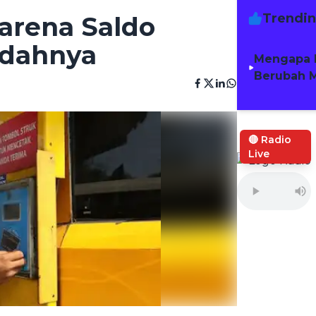
Trendi
Karena Saldo
udahnya
Mengapa 
Berubah M
🔴 Radio
Live