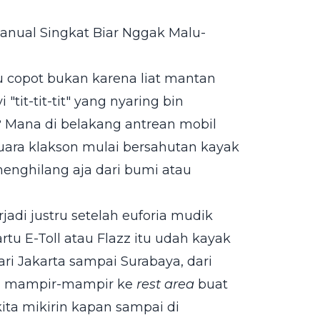
anual Singkat Biar Nggak Malu-
u copot bukan karena liat mantan
"tit-tit-tit" yang nyaring bin
? Mana di belakang antrean mobil
uara klakson mulai bersahutan kayak
enghilang aja dari bumi atau
rjadi justru setelah euforia mudik
rtu E-Toll atau Flazz itu udah kayak
ari Jakarta sampai Surabaya, dari
pai mampir-mampir ke
rest area
buat
kita mikirin kapan sampai di