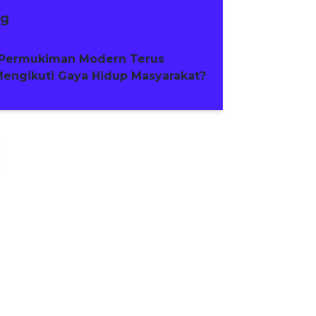
ng
Permukiman Modern Terus
engikuti Gaya Hidup Masyarakat?