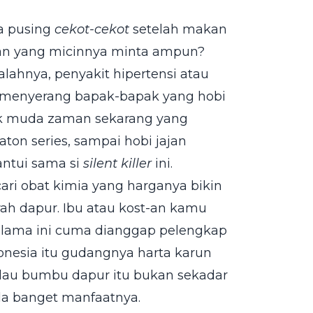
a pusing
cekot-cekot
setelah makan
an yang micinnya minta ampun?
alahnya, penyakit hipertensi atau
a menyerang bapak-bapak yang hobi
ak muda zaman sekarang yang
aton series, sampai hobi jajan
antui sama si
silent killer
ini.
ri obat kimia yang harganya bikin
rah dapur. Ibu atau kost-an kamu
lama ini cuma dianggap pelengkap
onesia itu gudangnya harta karun
alau bumbu dapur itu bukan sekadar
la banget manfaatnya.