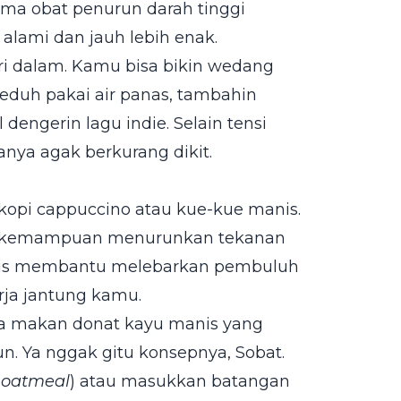
ama obat penurun darah tinggi
si alami dan jauh lebih enak.
ri dalam. Kamu bisa bikin wedang
 seduh pakai air panas, tambahin
 dengerin lagu indie. Selain tensi
anya agak berkurang dikit.
kopi cappuccino atau kue-kue manis.
nya kemampuan menurunkan tekanan
manis membantu melebarkan pembuluh
rja jantung kamu.
ka makan donat kayu manis yang
n. Ya nggak gitu konsepnya, Sobat.
(
oatmeal
) atau masukkan batangan