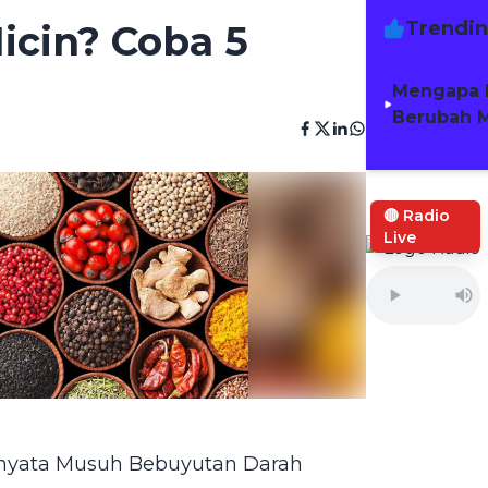
Trendi
icin? Coba 5
Mengapa 
Berubah M
🔴 Radio
Live
rnyata Musuh Bebuyutan Darah