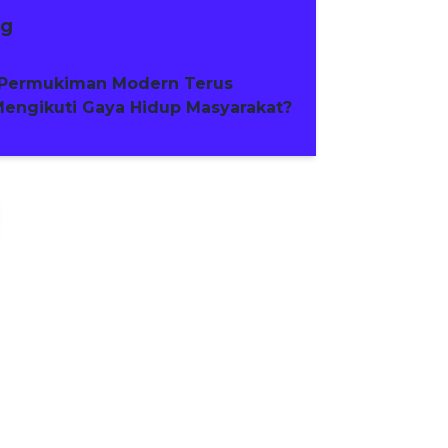
ng
Permukiman Modern Terus
engikuti Gaya Hidup Masyarakat?