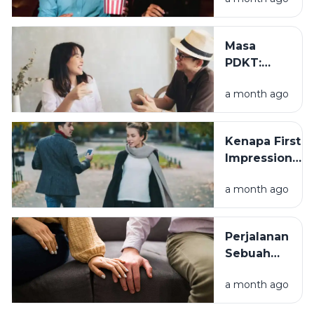
Kesan
Pertama
yang Baik
Masa
PDKT:
Mengenal
a month ago
Seseorang
Tanpa
Terburu-
Kenapa First
buru
Impression
Sering
a month ago
Menentukan
Ketertarikan?
Perjalanan
Sebuah
Hubungan:
a month ago
Memahami
Setiap