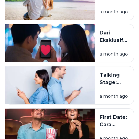
Mengapa
a month ago
Semua
Terasa
Indah di
Dari
Awal
Eksklusif
Hubungan?
ke Resmi
a month ago
Pacaran,
Apa
Bedanya?
Talking
Stage:
Sudah
a month ago
Dekat, tapi
Belum
Jadian?
First Date:
Cara
Membangun
a month ago