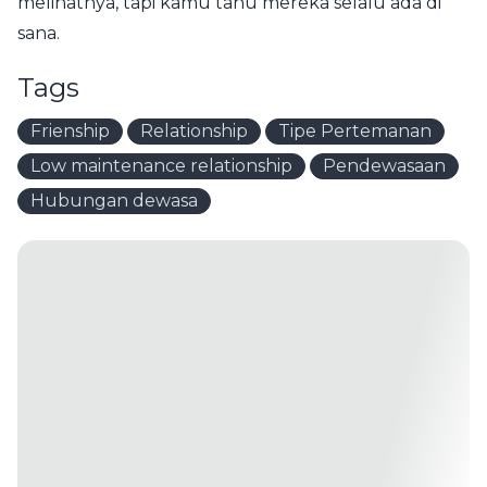
melihatnya, tapi kamu tahu mereka selalu ada di
sana.
Tags
Frienship
Relationship
Tipe Pertemanan
Low maintenance relationship
Pendewasaan
Hubungan dewasa