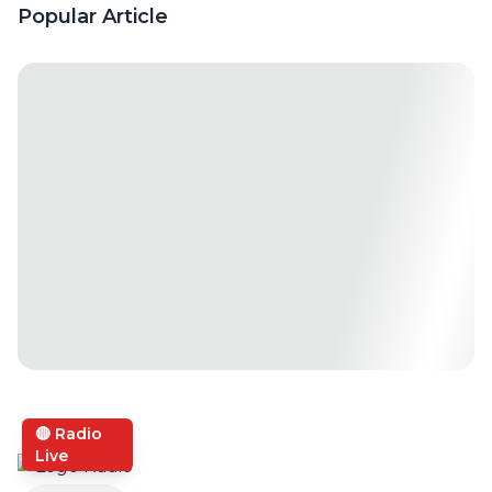
Tahap
Popular Article
dalam
Kisah
Cinta
🔴 Radio
Live