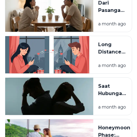
Dari
Pasangan
ke Partner
a month ago
Seumur
Hidup:
Kapan
Long
Hubungan
Distance
Disebut
Relationship
Matang?
a month ago
(LDR):
Tantangan
dan Cara
Saat
Menjaganya
Hubungan
Mulai Diuji:
a month ago
Konflik,
Kompromi,
dan
Honeymoon
Komunikasi
Phase: