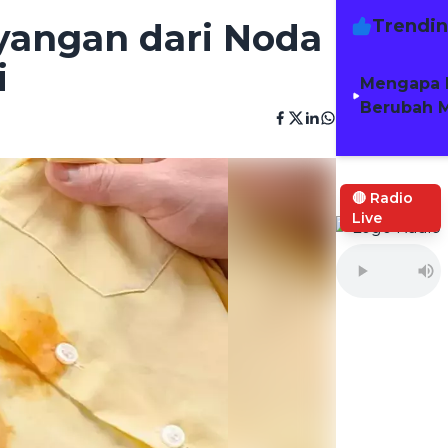
Trendi
yangan dari Noda
i
Mengapa 
Berubah M
🔴 Radio
Live