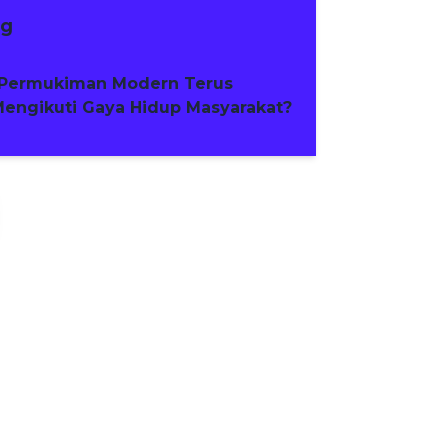
ng
Permukiman Modern Terus
engikuti Gaya Hidup Masyarakat?