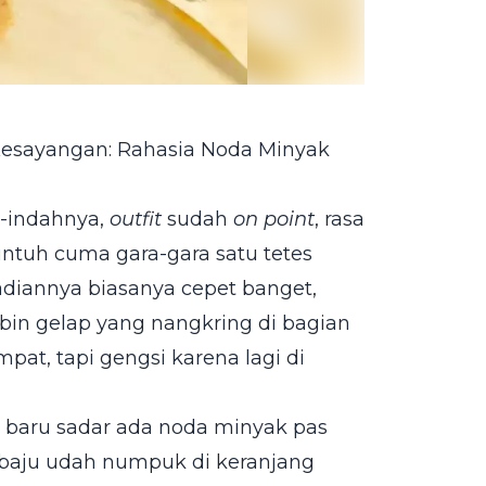
Kesayangan: Rahasia Noda Minyak
h-indahnya,
outfit
sudah
on point
, rasa
runtuh cuma gara-gara satu tetes
diannya biasanya cepet banget,
 bin gelap yang nangkring di bagian
pat, tapi gengsi karena lagi di
a baru sadar ada noda minyak pas
s baju udah numpuk di keranjang