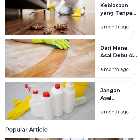
Teduh,
Kebiasaan
Mana yang
yang Tanpa
Lebih
Sadar
Baik?
a month ago
Mengundang
Kecoak,
Tikus, dan
Dari Mana
Hama
Asal Debu di
Lainnya Ke
Rumah?
Rumah
a month ago
Kenali
Penyebab
dan Cara
Jangan
Mengatasinya
Asal
Campur
a month ago
Bahan
Pembersih
Ini Risiko
Popular Article
Fatalnya