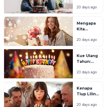
Mengapa
20 days ago
Sebagian
Orang
Justru
Mengapa
Merasa
Kita
Sedih Saat
Senang
Ulang
20 days ago
Mendapat
Tahun?
Ucapan
Ulang
Kue Ulang
Tahun?
Tahun:
Bagaimana
20 days ago
Tradisi Ini
Berawal?
Kenapa
Tiup Lilin
Menjadi
20 days ago
Tradisi