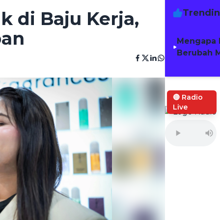
Trendi
 di Baju Kerja,
ban
Mengapa 
Berubah M
🔴 Radio
Live