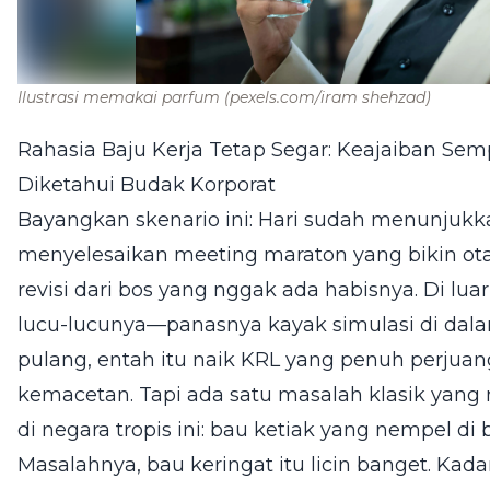
Ilustrasi memakai parfum
(pexels.com/iram shehzad)
Rahasia Baju Kerja Tetap Segar: Keajaiban Sem
Diketahui Budak Korporat
Bayangkan skenario ini: Hari sudah menunjukka
menyelesaikan meeting maraton yang bikin ot
revisi dari bos yang nggak ada habisnya. Di lua
lucu-lucunya—panasnya kayak simulasi di dala
pulang, entah itu naik KRL yang penuh perju
kemacetan. Tapi ada satu masalah klasik yan
di negara tropis ini: bau ketiak yang nempel di b
Masalahnya, bau keringat itu licin banget. Kad