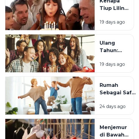
Kenapa
Tiup Lilin
Menjadi
19 days ago
Tradisi
Saat Ulang
Tahun?
Ulang
Tahun:
Mengapa
19 days ago
Momen
Bertambah
Usia Selalu
Rumah
Terasa
Sebagai Safe
Istimewa?
Space:
24 days ago
Mengapa
Lingkungan
Tempat
Menjemur
Tinggal yang
di Bawah
Bersih