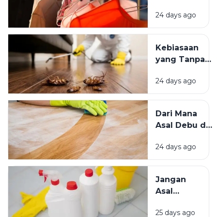
Matahari
Memengaruhi
24 days ago
atau Di
Kesejahteraan
Tempat
Kita?
Teduh,
Kebiasaan
Mana yang
yang Tanpa
Lebih
Sadar
Baik?
24 days ago
Mengundang
Kecoak,
Tikus, dan
Dari Mana
Hama
Asal Debu di
Lainnya Ke
Rumah?
Rumah
24 days ago
Kenali
Penyebab
dan Cara
Jangan
Mengatasinya
Asal
Campur
25 days ago
Bahan