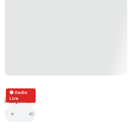
🔴 Radio
Live