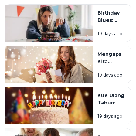
Birthday
Blues:
Mengapa
19 days ago
Sebagian
Orang
Justru
Mengapa
Merasa
Kita
Sedih Saat
Senang
Ulang
19 days ago
Mendapat
Tahun?
Ucapan
Ulang
Kue Ulang
Tahun?
Tahun:
Bagaimana
19 days ago
Tradisi Ini
Berawal?