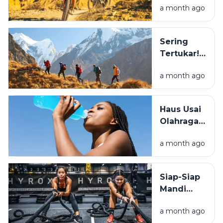
a month ago
Sebelum
Beli: Mana
yang
Sering
Cocok
Tertukar!
Buat
Ini
Healing?
a month ago
Perbedaan
Hiking dan
Trekking
Haus Usai
yang
Olahraga?
Wajib
Simak
Tahu
a month ago
Beda Air
Biasa dan
Minuman
Siap-Siap
Elektrolit
Mandi
Keringat!
a month ago
Ini Alasan