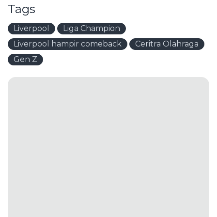
Tags
Liverpool
Liga Champion
Liverpool hampir comeback
Ceritra Olahraga
Gen Z