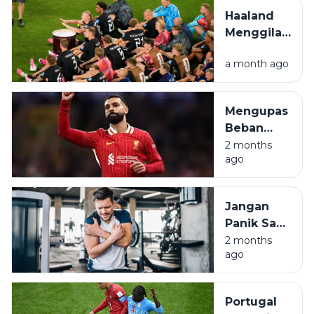
Tips
Haaland
Sarapan
Menggila
Simpel
di New
a month ago
Jersey,
Norwegia
Amankan
Mengupas
Tiket 32
Beban
Besar
Berat di
2 months
ago
Pundak
Mohamed
Salah
Jangan
untuk
Panik Saat
Mesir
Otot Kaku,
2 months
ago
Pahami
DOMS
Pasca
Portugal
Olahraga