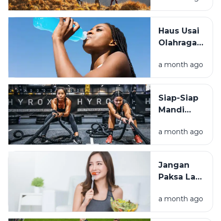
Hiking dan
Trekking
Haus Usai
yang
Olahraga?
Wajib
Simak
Tahu
a month ago
Beda Air
Biasa dan
Minuman
Siap-Siap
Elektrolit
Mandi
Keringat!
a month ago
Ini Alasan
Kenapa
Hyrox
Jangan
Menjadi
Paksa Lari
Populer
Saat
a month ago
Lapar!
Simak