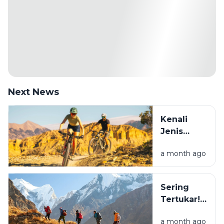
Next News
Kenali
Jenis
Sepeda
a month ago
Sebelum
Beli: Mana
yang
Sering
Cocok
Tertukar!
Buat
Ini
Healing?
a month ago
Perbedaan