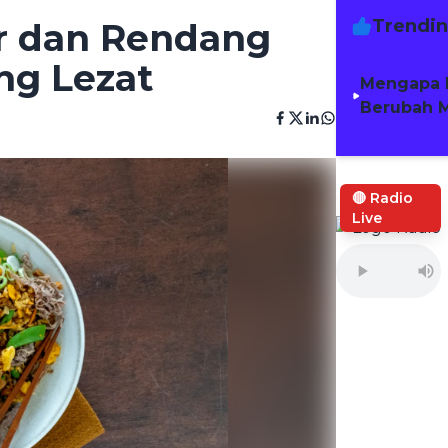
Trendi
or dan Rendang
ng Lezat
Mengapa 
Berubah M
🔴 Radio
Live