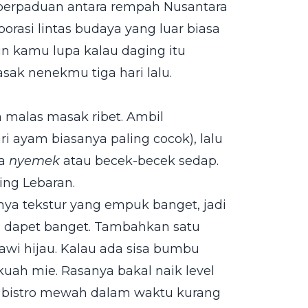
 perpaduan antara rempah Nusantara
orasi lintas budaya yang luar biasa
kin kamu lupa kalau daging itu
sak nenekmu tiga hari lalu.
 malas masak ribet. Ambil
i ayam biasanya paling cocok), lalu
ya
nyemek
atau becek-becek sedap.
ing Lebaran.
ya tekstur yang empuk banget, jadi
a dapet banget. Tambahkan satu
awi hijau. Kalau ada sisa bumbu
uah mie. Rasanya bakal naik level
an bistro mewah dalam waktu kurang