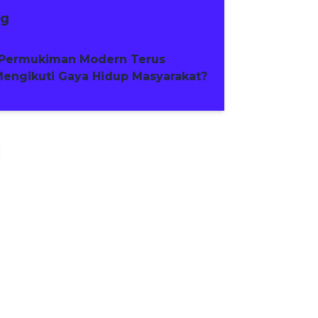
ng
Permukiman Modern Terus
engikuti Gaya Hidup Masyarakat?