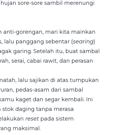
 hujan sore-sore sambil merenungi
 anti-gorengan, mari kita mainkan
pis, lalu panggang sebentar (
searing
)
ak garing. Setelah itu, buat sambal
ah, serai, cabai rawit, dan perasan
atah, lalu sajikan di atas tumpukan
ayuran, pedas-asam dari sambal
 kamu kaget dan segar kembali. Ini
 stok daging tanpa merasa
melakukan
reset
pada sistem
yang maksimal.