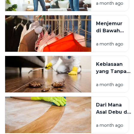
a month ago
Mengapa
Lingkungan
Tempat
Menjemur
Tinggal yang
di Bawah
Bersih
Matahari
Memengaruhi
a month ago
atau Di
Kesejahteraan
Tempat
Kita?
Teduh,
Kebiasaan
Mana yang
yang Tanpa
Lebih
Sadar
Baik?
a month ago
Mengundang
Kecoak,
Tikus, dan
Dari Mana
Hama
Asal Debu di
Lainnya Ke
Rumah?
Rumah
a month ago
Kenali
Penyebab