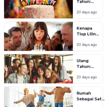
Tahun:
Bagaimana
20 days ago
Tradisi Ini
Berawal?
Kenapa
Tiup Lilin
Menjadi
20 days ago
Tradisi
Saat Ulang
Tahun?
Ulang
Tahun:
Mengapa
20 days ago
Momen
Bertambah
Usia Selalu
Rumah
Terasa
Sebagai Safe
Istimewa?
Space: