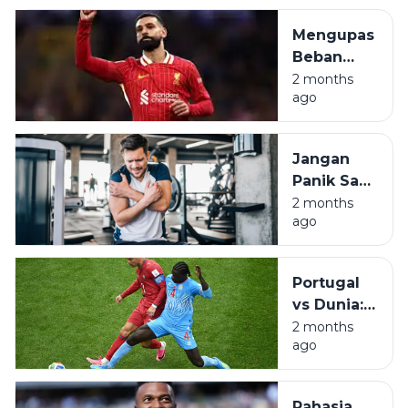
Amankan
Mengupas
Tiket 32
Beban
Besar
Berat di
2 months
ago
Pundak
Mohamed
Salah
Jangan
untuk
Panik Saat
Mesir
Otot Kaku,
2 months
ago
Pahami
DOMS
Pasca
Portugal
Olahraga
vs Dunia:
Saat
2 months
ago
Konser
Reuni Tak
Seindah
Rahasia