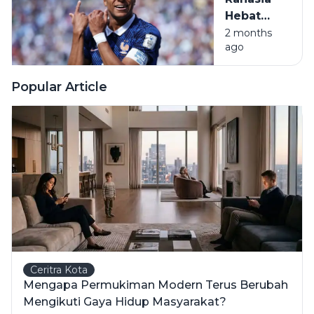
Bayangan
Hebat
Mbappe
2 months
ago
Saat
Prancis
Bungkam
Popular Article
Senegal di
PD 2026
Ceritra Kota
Mengapa Permukiman Modern Terus Berubah
Mengikuti Gaya Hidup Masyarakat?