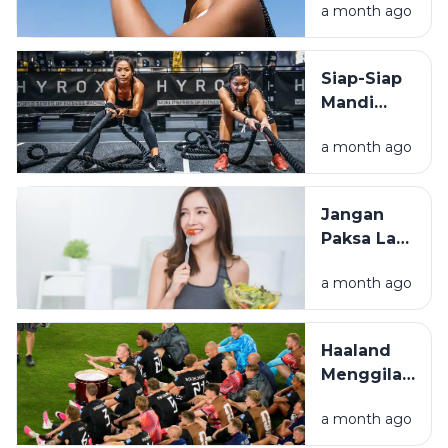
a month ago
Beda Air
Biasa dan
Minuman
Siap-Siap
Elektrolit
Mandi
Keringat!
a month ago
Ini Alasan
Kenapa
Hyrox
Jangan
Menjadi
Paksa Lari
Populer
Saat
a month ago
Lapar!
Simak
Tips
Haaland
Sarapan
Menggila
Simpel
di New
a month ago
Jersey,
Norwegia