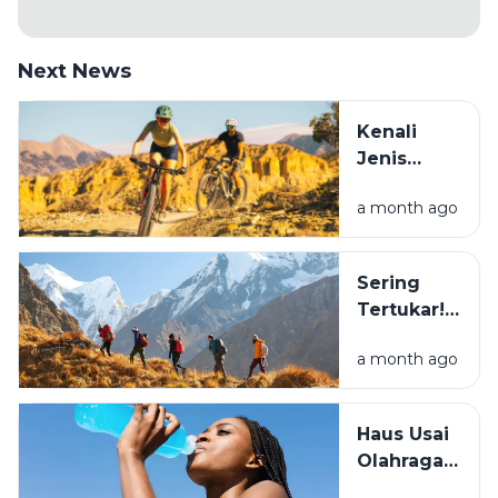
Next News
Kenali
Jenis
Sepeda
a month ago
Sebelum
Beli: Mana
yang
Sering
Cocok
Tertukar!
Buat
Ini
Healing?
a month ago
Perbedaan
Hiking dan
Trekking
Haus Usai
yang
Olahraga?
Wajib
Simak
Tahu