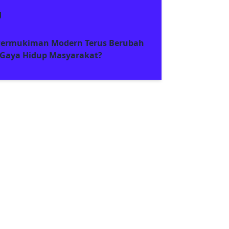
g
ermukiman Modern Terus Berubah
 Gaya Hidup Masyarakat?