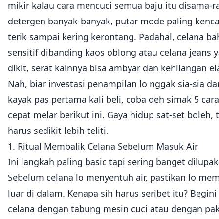
mikir kalau cara mencuci semua baju itu disama-r
detergen banyak-banyak, putar mode paling kenca
terik sampai kering kerontang. Padahal, celana ba
sensitif dibanding kaos oblong atau celana jeans
dikit, serat kainnya bisa ambyar dan kehilangan ela
Nah, biar investasi penampilan lo nggak sia-sia d
kayak pas pertama kali beli, coba deh simak 5 ca
cepat melar berikut ini. Gaya hidup sat-set boleh,
harus sedikit lebih teliti.
1. Ritual Membalik Celana Sebelum Masuk Air
Ini langkah paling basic tapi sering banget dilupa
Sebelum celana lo menyentuh air, pastikan lo mem
luar di dalam. Kenapa sih harus seribet itu? Begin
celana dengan tabung mesin cuci atau dengan pakai