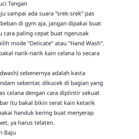
Cuci Tangan
ju sampai ada suara "srek-srek" pas
 beban di gym aja, jangan dipakai buat
tu cara paling cepat buat ngerusak
pilih mode "Delicate" atau "Hand Wash".
akal narik-narik kain celana lo secara
andwash) sebenernya adalah kasta
ndam sebentar, dikucek di bagian yang
as celana dengan cara diplintir sekuat
ar itu bakal bikin serat kain ketarik
 pakai handuk kering buat menyerap
et, ya harus telaten.
n Baju