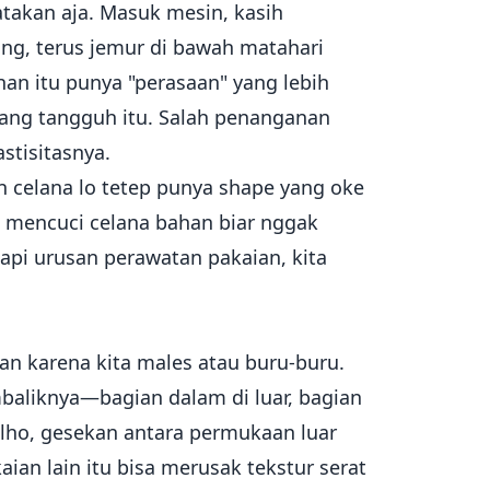
atakan aja. Masuk mesin, kasih
ng, terus jemur di bawah matahari
han itu punya "perasaan" yang lebih
 yang tangguh itu. Salah penanganan
stisitasnya.
an celana lo tetep punya shape yang oke
ra mencuci celana bahan biar nggak
 tapi urusan perawatan pakaian, kita
kan karena kita males atau buru-buru.
baliknya—bagian dalam di luar, bagian
i lho, gesekan antara permukaan luar
an lain itu bisa merusak tekstur serat