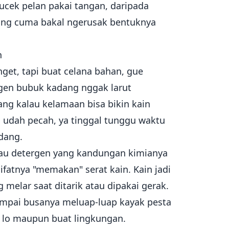
kucek pelan pakai tangan, daripada
yang cuma bakal ngerusak bentuknya
h
get, tapi buat celana bahan, gue
rgen bubuk kadang nggak larut
yang kalau kelamaan bisa bikin kain
 udah pecah, ya tinggal tunggu waktu
dang.
atau detergen yang kandungan kimianya
 sifatnya "memakan" serat kain. Kain jadi
g melar saat ditarik atau dipakai gerak.
ampai busanya meluap-luap kayak pesta
a lo maupun buat lingkungan.