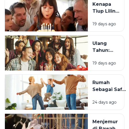
Kenapa
Tiup Lilin
Menjadi
19 days ago
Tradisi
Saat Ulang
Tahun?
Ulang
Tahun:
Mengapa
19 days ago
Momen
Bertambah
Usia Selalu
Rumah
Terasa
Sebagai Safe
Istimewa?
Space:
24 days ago
Mengapa
Lingkungan
Tempat
Menjemur
Tinggal yang
di Bawah