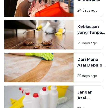
Bersih
Matahari
Memengaruhi
24 days ago
atau Di
Kesejahteraan
Tempat
Kita?
Teduh,
Kebiasaan
Mana yang
yang Tanpa
Lebih
Sadar
Baik?
25 days ago
Mengundang
Kecoak,
Tikus, dan
Dari Mana
Hama
Asal Debu di
Lainnya Ke
Rumah?
Rumah
25 days ago
Kenali
Penyebab
dan Cara
Jangan
Mengatasinya
Asal
Campur