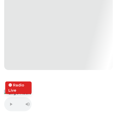
🔴 Radio
Live