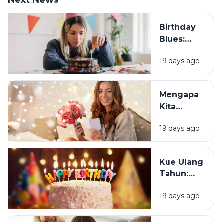
Birthday
Blues:
Mengapa
19 days ago
Sebagian
Orang
Justru
Mengapa
Merasa
Kita
Sedih Saat
Senang
Ulang
19 days ago
Mendapat
Tahun?
Ucapan
Ulang
Kue Ulang
Tahun?
Tahun:
Bagaimana
19 days ago
Tradisi Ini
Berawal?