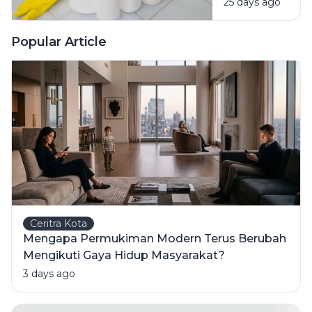
25 days ago
Bahan
Pembersih
Ini Risiko
Popular Article
Fatalnya
Ceritra Kota
Mengapa Permukiman Modern Terus Berubah
Mengikuti Gaya Hidup Masyarakat?
3 days ago