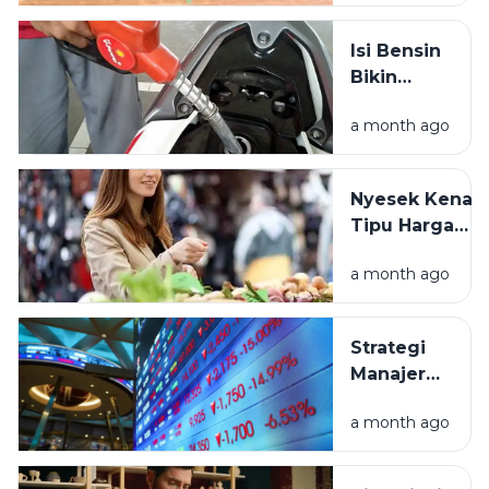
Lengkap
Mengenal
Isi Bensin
Istilah IPO
Bikin
Stres?
a month ago
Rahasia
Hemat
BBM Biar
Nyesek Kena
Dompet
Tipu Harga
Sehat
Pasar? Ini Cara
a month ago
Menghindarin
Strategi
Manajer
Investasi
a month ago
Afrika
Selatan
Borong