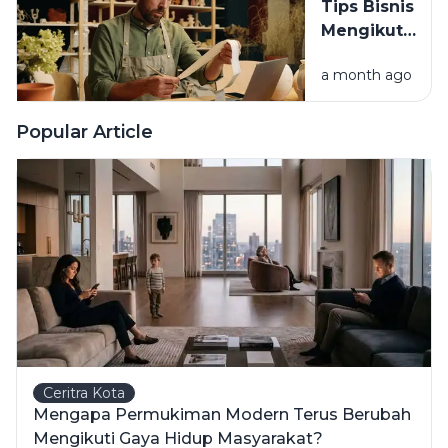
Tips Bisnis
Aset
Mengikuti
Murah di
Tren: Cara
RI
a month ago
Hindari
Rugi Stok
Menumpuk
Popular Article
Ceritra Kota
Mengapa Permukiman Modern Terus Berubah
Mengikuti Gaya Hidup Masyarakat?