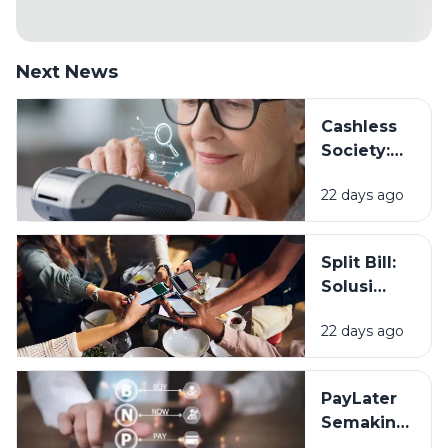
Next News
Cashless
Society:
Siapkah
22 days ago
Kita Hidup
Tanpa
Uang
Split Bill:
Tunai?
Solusi
Patungan
22 days ago
yang
Makin
Populer di
PayLater
Kalangan
Semakin
Anak
Populer,