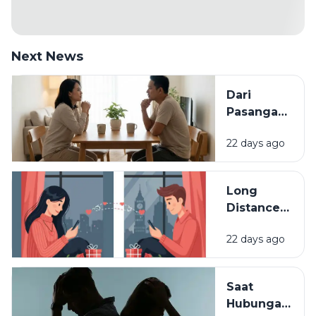
Next News
Dari
Pasangan
ke Partner
22 days ago
Seumur
Hidup:
Kapan
Long
Hubungan
Distance
Disebut
Relationship
Matang?
22 days ago
(LDR):
Tantangan
dan Cara
Saat
Menjaganya
Hubungan