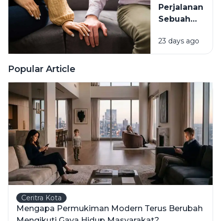
Perjalanan
Sebuah
Hubungan:
23 days ago
Memahami
Setiap
Tahap
Popular Article
dalam
Kisah
Cinta
Ceritra Kota
Mengapa Permukiman Modern Terus Berubah
Mengikuti Gaya Hidup Masyarakat?