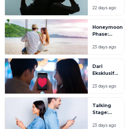
Mulai Diuji:
22 days ago
Konflik,
Kompromi,
dan
Honeymoon
Komunikasi
Phase:
Mengapa
23 days ago
Semua
Terasa
Indah di
Dari
Awal
Eksklusif
Hubungan?
ke Resmi
23 days ago
Pacaran,
Apa
Bedanya?
Talking
Stage:
Sudah
23 days ago
Dekat, tapi