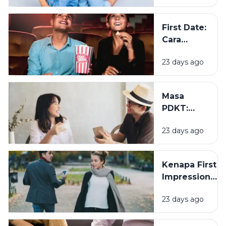
Belum
Jadian?
First Date:
Cara
Membangun
23 days ago
Kesan
Pertama
yang Baik
Masa
PDKT:
Mengenal
23 days ago
Seseorang
Tanpa
Terburu-
Kenapa First
buru
Impression
Sering
23 days ago
Menentukan
Ketertarikan?