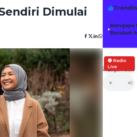
Trendi
Sendiri Dimulai
Mengapa 
Berubah M
🔴 Radio
Live