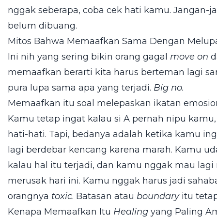
nggak seberapa, coba cek hati kamu. Jangan-
belum dibuang.
Mitos Bahwa Memaafkan Sama Dengan Melup
Ini nih yang sering bikin orang gagal
move on
d
memaafkan berarti kita harus berteman lagi sam
pura lupa sama apa yang terjadi.
Big no.
Memaafkan itu soal melepaskan ikatan emosiona
Kamu tetap ingat kalau si A pernah nipu kamu
hati-hati. Tapi, bedanya adalah ketika kamu in
lagi berdebar kencang karena marah. Kamu ud
kalau hal itu terjadi, dan kamu nggak mau lag
merusak hari ini. Kamu nggak harus jadi saha
orangnya
toxic
. Batasan atau
boundary
itu tetap
Kenapa Memaafkan Itu
Healing
yang Paling 