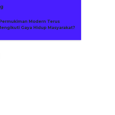
ng
Permukiman Modern Terus
engikuti Gaya Hidup Masyarakat?