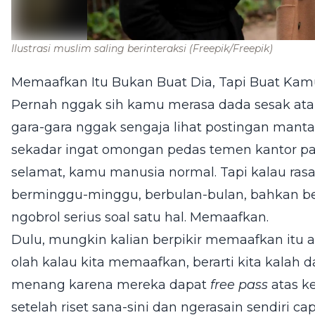
Ilustrasi muslim saling berinteraksi
(Freepik/Freepik)
Memaafkan Itu Bukan Buat Dia, Tapi Buat Kam
Pernah nggak sih kamu merasa dada sesak a
gara-gara nggak sengaja lihat postingan mant
sekadar ingat omongan pedas temen kantor pas
selamat, kamu manusia normal. Tapi kalau rasa
berminggu-minggu, berbulan-bulan, bahkan ber
ngobrol serius soal satu hal. Memaafkan.
Dulu, mungkin kalian berpikir memaafkan itu 
olah kalau kita memaafkan, berarti kita kalah d
menang karena mereka dapat
free pass
atas ke
setelah riset sana-sini dan ngerasain sendiri