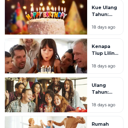
Ulang
Kue Ulang
Tahun?
Tahun:
Bagaimana
18 days ago
Tradisi Ini
Berawal?
Kenapa
Tiup Lilin
Menjadi
18 days ago
Tradisi
Saat Ulang
Tahun?
Ulang
Tahun:
Mengapa
18 days ago
Momen
Bertambah
Usia Selalu
Rumah
Terasa