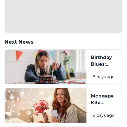
Next News
Birthday
Blues:
Mengapa
18 days ago
Sebagian
Orang
Justru
Mengapa
Merasa
Kita
Sedih Saat
Senang
Ulang
18 days ago
Mendapat
Tahun?
Ucapan