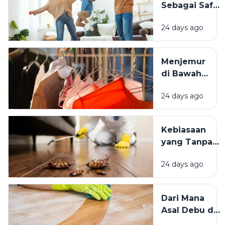
Sebagai Safe
Istimewa?
Space:
24 days ago
Mengapa
Lingkungan
Tempat
Menjemur
Tinggal yang
di Bawah
Bersih
Matahari
Memengaruhi
24 days ago
atau Di
Kesejahteraan
Tempat
Kita?
Teduh,
Kebiasaan
Mana yang
yang Tanpa
Lebih
Sadar
Baik?
24 days ago
Mengundang
Kecoak,
Tikus, dan
Dari Mana
Hama
Asal Debu di
Lainnya Ke
Rumah?