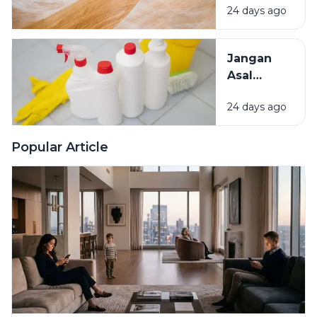
Rumah
24 days ago
Kenali
Penyebab
dan Cara
Jangan
Mengatasinya
Asal
Campur
24 days ago
Bahan
Pembersih
Ini Risiko
Popular Article
Fatalnya