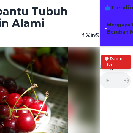
Trendi
bantu Tubuh
n Alami
Mengapa 
Berubah M
🔴 Radio
Live