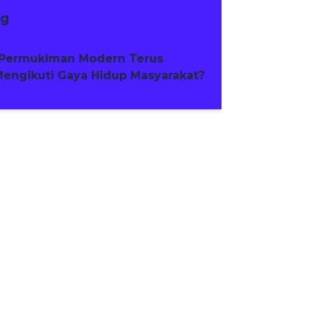
ng
Permukiman Modern Terus
engikuti Gaya Hidup Masyarakat?