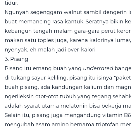
tidur.
Ngunyah segenggam walnut sambil dengerin lag
buat memancing rasa kantuk. Seratnya bikin k
kebangun tengah malam gara-gara perut keronc
makan satu toples juga, karena kalorinya lumay
nyenyak, eh malah jadi over-kalori.
3. Pisang
Pisang itu emang buah yang
underrated
bange
di tukang sayur keliling, pisang itu isinya "pake
buah pisang, ada kandungan kalium dan magn
ngerileksin otot-otot tubuh yang tegang sehabis
adalah syarat utama melatonin bisa bekerja ma
Selain itu, pisang juga mengandung vitamin B
mengubah asam amino bernama triptofan menj