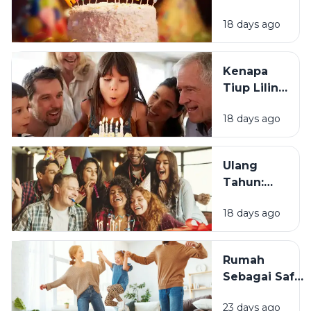
Bagaimana
18 days ago
Tradisi Ini
Berawal?
Kenapa
Tiup Lilin
Menjadi
18 days ago
Tradisi
Saat Ulang
Tahun?
Ulang
Tahun:
Mengapa
18 days ago
Momen
Bertambah
Usia Selalu
Rumah
Terasa
Sebagai Safe
Istimewa?
Space:
23 days ago
Mengapa