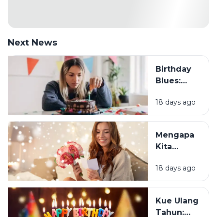
Next News
Birthday
Blues:
Mengapa
18 days ago
Sebagian
Orang
Justru
Mengapa
Merasa
Kita
Sedih Saat
Senang
Ulang
18 days ago
Mendapat
Tahun?
Ucapan
Ulang
Kue Ulang
Tahun?
Tahun: