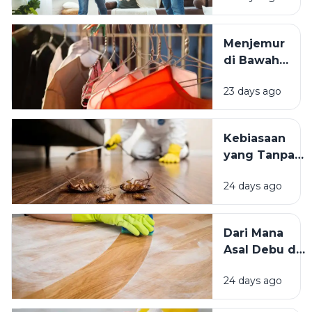
Lingkungan
Tempat
Menjemur
Tinggal yang
di Bawah
Bersih
Matahari
Memengaruhi
23 days ago
atau Di
Kesejahteraan
Tempat
Kita?
Teduh,
Kebiasaan
Mana yang
yang Tanpa
Lebih
Sadar
Baik?
24 days ago
Mengundang
Kecoak,
Tikus, dan
Dari Mana
Hama
Asal Debu di
Lainnya Ke
Rumah?
Rumah
24 days ago
Kenali
Penyebab