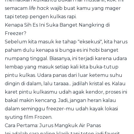
semacam
life hack
wajib buat kamu yang mager
tapi tetep pengen kulkas rapi.
Kenapa Sih Es Ini Suka Banget Nangkring di
Freezer?
Sebelum kita masuk ke tahap "eksekusi", kita harus
paham dulu kenapa si bunga es ini hobi banget
numpang tinggal. Biasanya, ini terjadi karena udara
lembap yang masuk setiap kali kita buka-tutup
pintu kulkas. Udara panas dari luar ketemu suhu
dingin di dalam, lalu taraaa... jadilah kristal es. Kalau
karet pintu kulkasmu udah agak kendor, proses ini
bakal makin kencang. Jadi, jangan heran kalau
dalam seminggu freezer-mu udah kayak lokasi
syuting film Frozen.
Cara Pertama: Jurus Mangkuk Air Panas
Ini adalah cara paling klasik tapi tetep jadi favorit