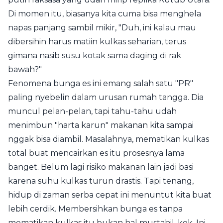
Di momen itu, biasanya kita cuma bisa menghela
napas panjang sambil mikir, "Duh, ini kalau mau
dibersihin harus matiin kulkas seharian, terus
gimana nasib susu kotak sama daging di rak
bawah?"
Fenomena bunga es ini emang salah satu "PR"
paling nyebelin dalam urusan rumah tangga. Dia
muncul pelan-pelan, tapi tahu-tahu udah
menimbun "harta karun" makanan kita sampai
nggak bisa diambil. Masalahnya, mematikan kulkas
total buat mencairkan es itu prosesnya lama
banget. Belum lagi risiko makanan lain jadi basi
karena suhu kulkas turun drastis. Tapi tenang,
hidup di zaman serba cepat ini menuntut kita buat
lebih cerdik. Membersihkan bunga es tanpa
mematikan kulkas itu bukan hal mustahil, kok. Ini