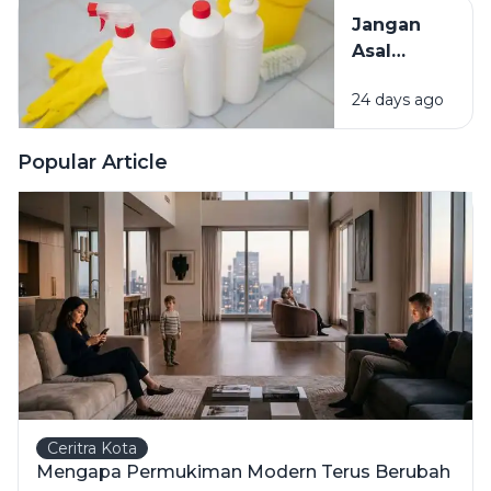
dan Cara
Jangan
Mengatasinya
Asal
Campur
24 days ago
Bahan
Pembersih
Ini Risiko
Popular Article
Fatalnya
Ceritra Kota
Mengapa Permukiman Modern Terus Berubah