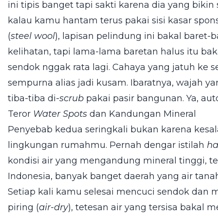
ini tipis banget tapi sakti karena dia yang biki
kalau kamu hantam terus pakai sisi kasar spon
(
steel wool
), lapisan pelindung ini bakal baret
kelihatan, tapi lama-lama baretan halus itu 
sendok nggak rata lagi. Cahaya yang jatuh ke s
sempurna alias jadi kusam. Ibaratnya, wajah y
tiba-tiba di-
scrub
pakai pasir bangunan. Ya, au
Teror
Water Spots
dan Kandungan Mineral
Penyebab kedua seringkali bukan karena kesala
lingkungan rumahmu. Pernah dengar istilah
ha
kondisi air yang mengandung mineral tinggi, 
Indonesia, banyak banget daerah yang air tanah
Setiap kali kamu selesai mencuci sendok dan m
piring (
air-dry
), tetesan air yang tersisa bakal 