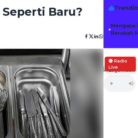
Trendi
 Seperti Baru?
Mengapa 
Berubah M
🔴 Radio
Live