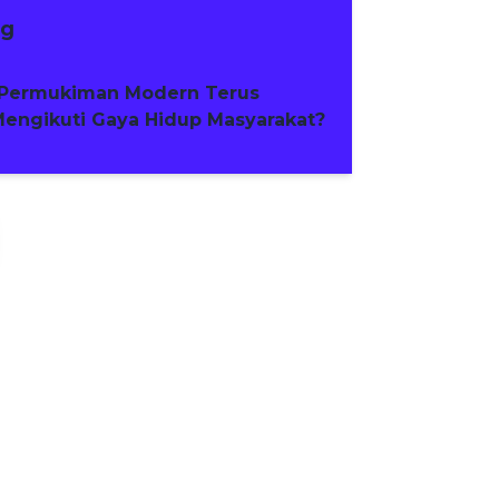
ng
Permukiman Modern Terus
engikuti Gaya Hidup Masyarakat?