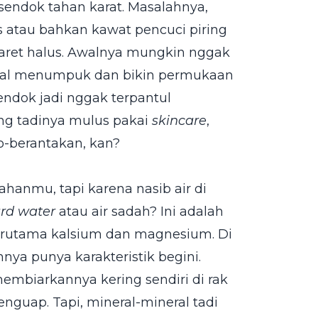
n sendok tahan karat. Masalahnya,
s atau bahkan kawat pencuci piring
-baret halus. Awalnya mungkin nggak
bakal menumpuk dan bikin permukaan
endok jadi nggak terpantul
ang tadinya mulus pakai
skincare
,
to-berantakan, kan?
hanmu, tapi karena nasib air di
rd water
atau air sadah? Ini adalah
terutama kalsium dan magnesium. Di
nya punya karakteristik begini.
embiarkannya kering sendiri di rak
menguap. Tapi, mineral-mineral tadi