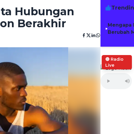
Trendi
ita Hubungan
on Berakhir
Mengapa 
Berubah M
🔴 Radio
Live