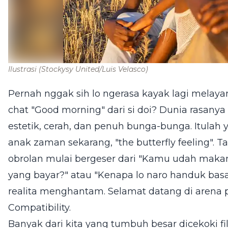
Ilustrasi
(Stockysy United/Luis Velasco)
Pernah nggak sih lo ngerasa kayak lagi melay
chat "Good morning" dari si doi? Dunia rasanya 
estetik, cerah, dan penuh bunga-bunga. Itulah 
anak zaman sekarang, "the butterfly feeling". Ta
obrolan mulai bergeser dari "Kamu udah makan b
yang bayar?" atau "Kenapa lo naro handuk basah 
realita menghantam. Selamat datang di arena p
Compatibility.
Banyak dari kita yang tumbuh besar dicekoki f