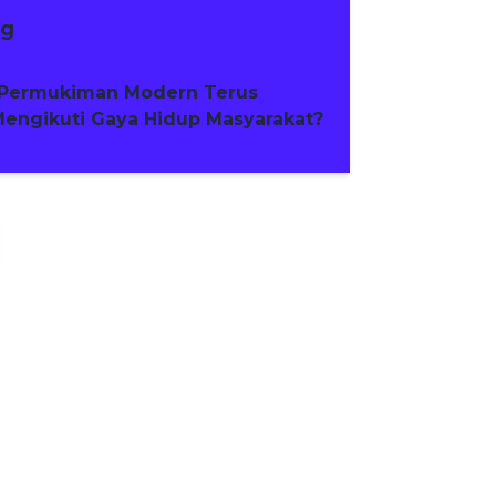
ng
Permukiman Modern Terus
engikuti Gaya Hidup Masyarakat?