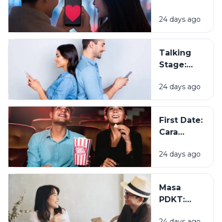
Hubungan?
ke Resmi
24 days ago
Pacaran,
Apa
Bedanya?
Talking
Stage:
Sudah
24 days ago
Dekat, tapi
Belum
Jadian?
First Date:
Cara
Membangun
24 days ago
Kesan
Pertama
yang Baik
Masa
PDKT:
Mengenal
24 days ago