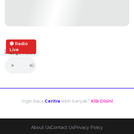
🔴 Radio
Live
Ingin baca
Ceritra
lebih banyak?
Klik Disini
About Us
Contact Us
Privacy Policy