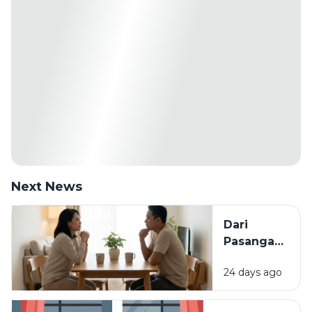
Next News
Dari
Pasangan
ke Partner
24 days ago
Seumur
Hidup:
Kapan