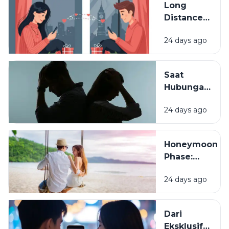
Long
Hubungan
Distance
Disebut
Relationship
Matang?
24 days ago
(LDR):
Tantangan
dan Cara
Saat
Menjaganya
Hubungan
Mulai Diuji:
24 days ago
Konflik,
Kompromi,
dan
Honeymoon
Komunikasi
Phase:
Mengapa
24 days ago
Semua
Terasa
Indah di
Dari
Awal
Eksklusif