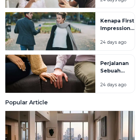
Seseorang
Tanpa
Terburu-
Kenapa First
buru
Impression
Sering
24 days ago
Menentukan
Ketertarikan?
Perjalanan
Sebuah
Hubungan:
24 days ago
Memahami
Setiap
Tahap
Popular Article
dalam
Kisah
Cinta