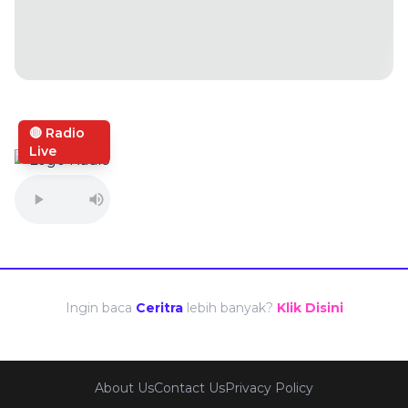
🔴 Radio
Live
Ingin baca
Ceritra
lebih banyak?
Klik Disini
About Us
Contact Us
Privacy Policy