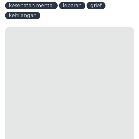
kesehatan mental
lebaran
grief
kehilangan