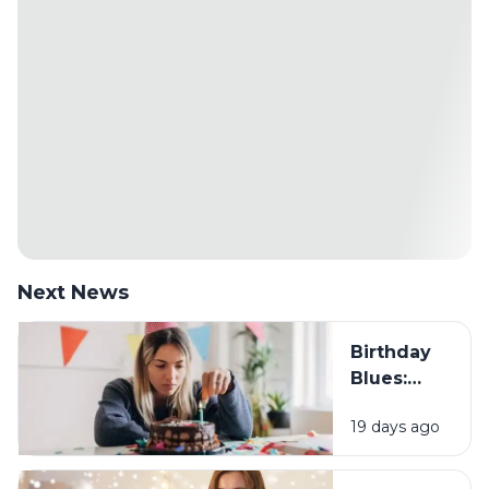
Next News
Birthday
Blues:
Mengapa
19 days ago
Sebagian
Orang
Justru