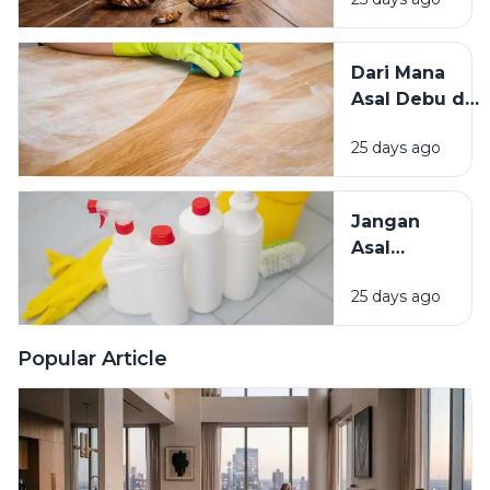
Mengundang
Kecoak,
Tikus, dan
Dari Mana
Hama
Asal Debu di
Lainnya Ke
Rumah?
Rumah
25 days ago
Kenali
Penyebab
dan Cara
Jangan
Mengatasinya
Asal
Campur
25 days ago
Bahan
Pembersih
Ini Risiko
Popular Article
Fatalnya