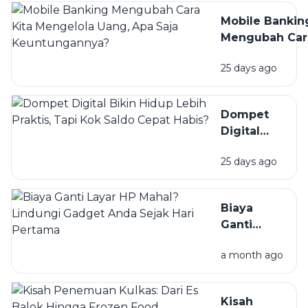
Tapi
Mobile Bankin
Jangan
Mengubah Car
Sampai
Kita Mengelol
Lupa
25 days ago
Uang, Apa Saj
Dipantau
Keuntunganny
Dompet
Digital
Bikin
25 days ago
Hidup
Lebih
Praktis,
Biaya
Tapi Kok
Ganti
Saldo
Layar HP
Cepat
a month ago
Mahal?
Habis?
Lindungi
Gadget
Kisah
Anda