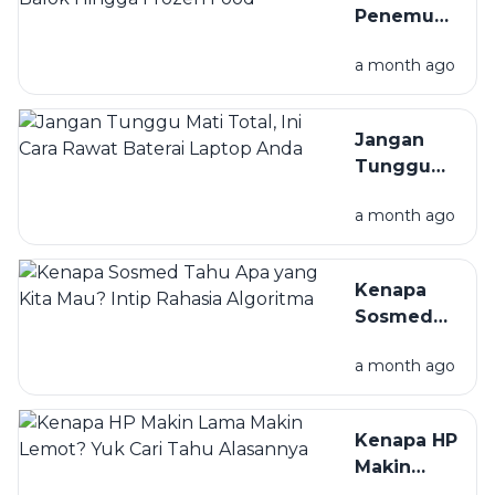
Penemuan
Sejak Hari
Kulkas:
Pertama
a month ago
Dari Es
Balok
Hingga
Jangan
Frozen
Tunggu
Food
Mati Total,
a month ago
Ini Cara
Rawat
Baterai
Kenapa
Laptop
Sosmed
Anda
Tahu Apa
a month ago
yang Kita
Mau? Intip
Rahasia
Kenapa HP
Algoritma
Makin
Lama