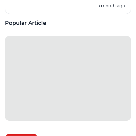
a month ago
Makin
Lemot?
Yuk Cari
Popular Article
Tahu
Alasannya