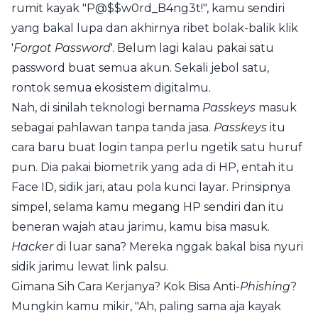
rumit kayak "P@$$w0rd_B4ng3t!", kamu sendiri
yang bakal lupa dan akhirnya ribet bolak-balik klik
'
Forgot Password
'. Belum lagi kalau pakai satu
password buat semua akun. Sekali jebol satu,
rontok semua ekosistem digitalmu.
Nah, di sinilah teknologi bernama
Passkeys
masuk
sebagai pahlawan tanpa tanda jasa.
Passkeys
itu
cara baru buat login tanpa perlu ngetik satu huruf
pun. Dia pakai biometrik yang ada di HP, entah itu
Face ID, sidik jari, atau pola kunci layar. Prinsipnya
simpel, selama kamu megang HP sendiri dan itu
beneran wajah atau jarimu, kamu bisa masuk.
Hacker
di luar sana? Mereka nggak bakal bisa nyuri
sidik jarimu lewat link palsu.
Gimana Sih Cara Kerjanya? Kok Bisa Anti-
Phishing
?
Mungkin kamu mikir, "Ah, paling sama aja kayak