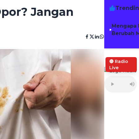
Trendi
Opor? Jangan
Mengapa 
Berubah M
🔴 Radio
Live