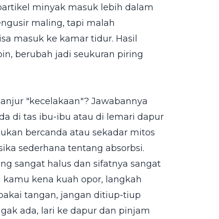
rtikel minyak masuk lebih dalam
engusir maling, tapi malah
sa masuk ke kamar tidur. Hasil
n, berubah jadi seukuran piring
rlanjur "kecelakaan"? Jawabannya
di tas ibu-ibu atau di lemari dapur
i bukan bercanda atau sekadar mitos
isika sederhana tentang absorbsi.
ang sangat halus dan sifatnya sangat
ju kamu kena kuah opor, langkah
akai tangan, jangan ditiup-tiup
ggak ada, lari ke dapur dan pinjam