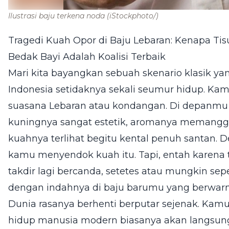
Ilustrasi baju terkena noda
(iStockphoto/)
Tragedi Kuah Opor di Baju Lebaran: Kenapa Tis
Bedak Bayi Adalah Koalisi Terbaik
Mari kita bayangkan sebuah skenario klasik ya
Indonesia setidaknya sekali seumur hidup. Ka
suasana Lebaran atau kondangan. Di depanmu t
kuningnya sangat estetik, aromanya memanggil
kuahnya terlihat begitu kental penuh santan. 
kamu menyendok kuah itu. Tapi, entah karen
takdir lagi bercanda, setetes atau mungkin sep
dengan indahnya di baju barumu yang berwarna
Dunia rasanya berhenti berputar sejenak. Kamu pa
hidup manusia modern biasanya akan langsung b