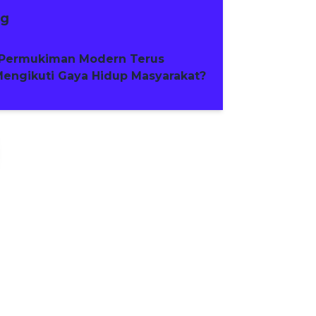
ng
Permukiman Modern Terus
engikuti Gaya Hidup Masyarakat?