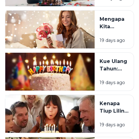
Orang
Justru
Mengapa
Merasa
Kita
Sedih Saat
Senang
Ulang
19 days ago
Mendapat
Tahun?
Ucapan
Ulang
Kue Ulang
Tahun?
Tahun:
Bagaimana
19 days ago
Tradisi Ini
Berawal?
Kenapa
Tiup Lilin
Menjadi
19 days ago
Tradisi
Saat Ulang