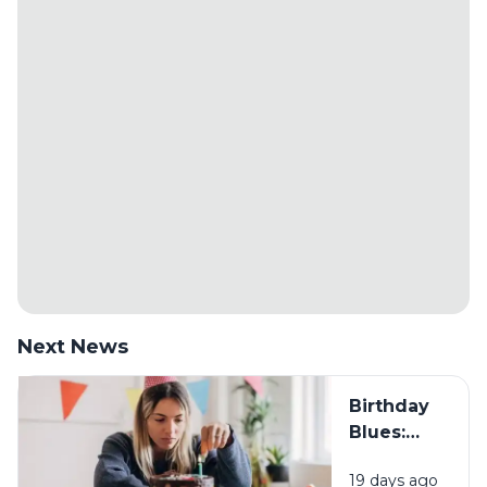
Next News
Birthday
Blues:
Mengapa
19 days ago
Sebagian