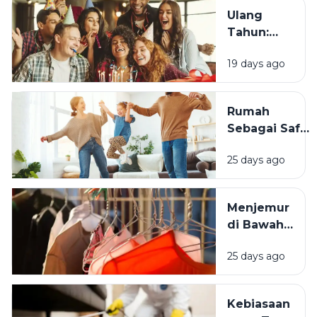
Tahun?
Ulang
Tahun:
Mengapa
19 days ago
Momen
Bertambah
Usia Selalu
Rumah
Terasa
Sebagai Safe
Istimewa?
Space:
25 days ago
Mengapa
Lingkungan
Tempat
Menjemur
Tinggal yang
di Bawah
Bersih
Matahari
Memengaruhi
25 days ago
atau Di
Kesejahteraan
Tempat
Kita?
Teduh,
Kebiasaan
Mana yang