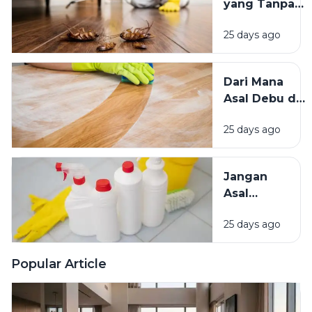
yang Tanpa
Lebih
Sadar
Baik?
25 days ago
Mengundang
Kecoak,
Tikus, dan
Dari Mana
Hama
Asal Debu di
Lainnya Ke
Rumah?
Rumah
25 days ago
Kenali
Penyebab
dan Cara
Jangan
Mengatasinya
Asal
Campur
25 days ago
Bahan
Pembersih
Ini Risiko
Popular Article
Fatalnya