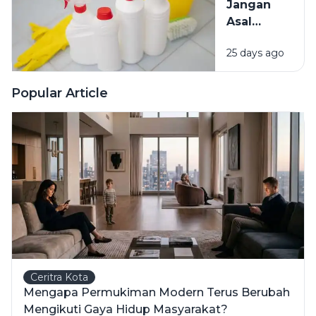
Jangan
Mengatasinya
Asal
Campur
25 days ago
Bahan
Pembersih
Ini Risiko
Popular Article
Fatalnya
Ceritra Kota
Mengapa Permukiman Modern Terus Berubah
Mengikuti Gaya Hidup Masyarakat?