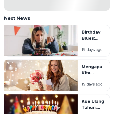
Next News
Birthday
Blues:
Mengapa
19 days ago
Sebagian
Orang
Justru
Mengapa
Merasa
Kita
Sedih Saat
Senang
Ulang
19 days ago
Mendapat
Tahun?
Ucapan
Ulang
Kue Ulang
Tahun?
Tahun:
Bagaimana