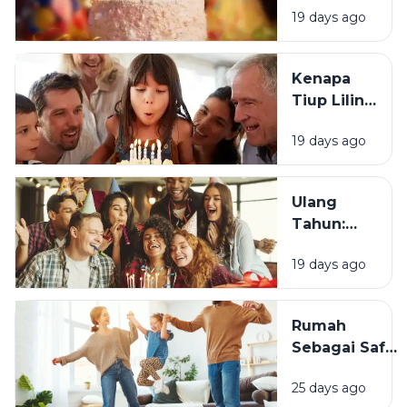
19 days ago
Tradisi Ini
Berawal?
Kenapa
Tiup Lilin
Menjadi
19 days ago
Tradisi
Saat Ulang
Tahun?
Ulang
Tahun:
Mengapa
19 days ago
Momen
Bertambah
Usia Selalu
Rumah
Terasa
Sebagai Safe
Istimewa?
Space:
25 days ago
Mengapa