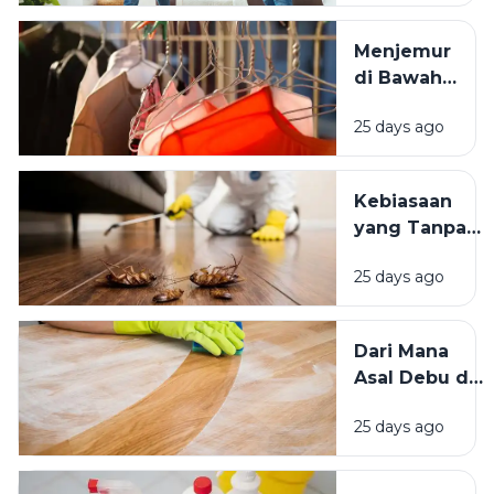
Lingkungan
Tempat
Menjemur
Tinggal yang
di Bawah
Bersih
Matahari
Memengaruhi
25 days ago
atau Di
Kesejahteraan
Tempat
Kita?
Teduh,
Kebiasaan
Mana yang
yang Tanpa
Lebih
Sadar
Baik?
25 days ago
Mengundang
Kecoak,
Tikus, dan
Dari Mana
Hama
Asal Debu di
Lainnya Ke
Rumah?
Rumah
25 days ago
Kenali
Penyebab
dan Cara