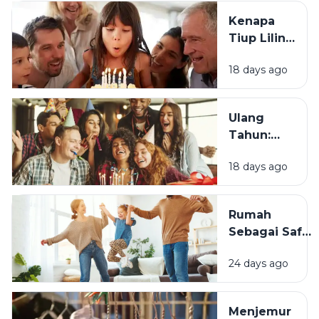
Kenapa
Tiup Lilin
Menjadi
18 days ago
Tradisi
Saat Ulang
Tahun?
Ulang
Tahun:
Mengapa
18 days ago
Momen
Bertambah
Usia Selalu
Rumah
Terasa
Sebagai Safe
Istimewa?
Space:
24 days ago
Mengapa
Lingkungan
Tempat
Menjemur
Tinggal yang