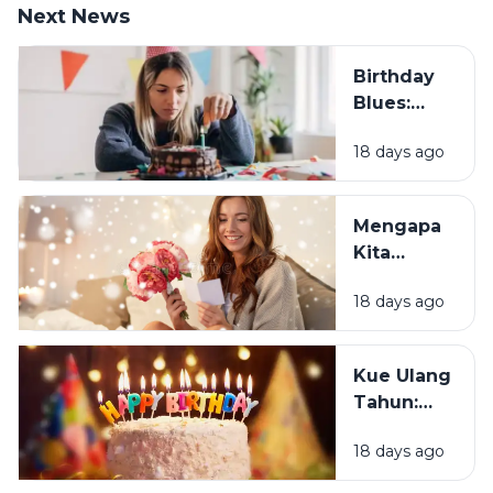
Next News
Birthday
Blues:
Mengapa
18 days ago
Sebagian
Orang
Justru
Mengapa
Merasa
Kita
Sedih Saat
Senang
Ulang
18 days ago
Mendapat
Tahun?
Ucapan
Ulang
Kue Ulang
Tahun?
Tahun:
Bagaimana
18 days ago
Tradisi Ini
Berawal?