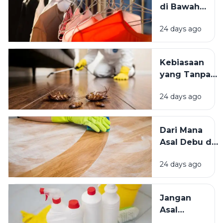
di Bawah
Bersih
Matahari
Memengaruhi
24 days ago
atau Di
Kesejahteraan
Tempat
Kita?
Teduh,
Kebiasaan
Mana yang
yang Tanpa
Lebih
Sadar
Baik?
24 days ago
Mengundang
Kecoak,
Tikus, dan
Dari Mana
Hama
Asal Debu di
Lainnya Ke
Rumah?
Rumah
24 days ago
Kenali
Penyebab
dan Cara
Jangan
Mengatasinya
Asal
Campur