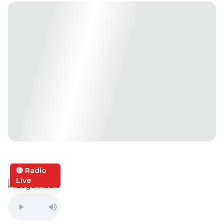
🔴 Radio
Live