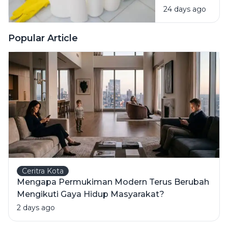
24 days ago
Bahan
Pembersih
Ini Risiko
Popular Article
Fatalnya
Ceritra Kota
Mengapa Permukiman Modern Terus Berubah
Mengikuti Gaya Hidup Masyarakat?
2 days ago