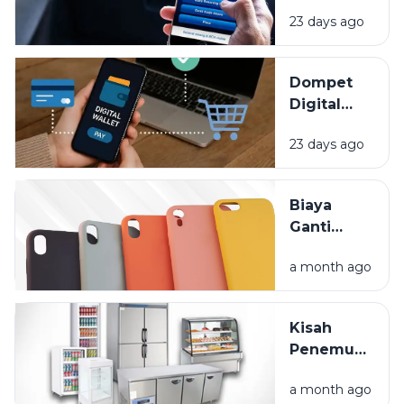
Kita Mengelol
Lupa
23 days ago
Uang, Apa Saj
Dipantau
Keuntunganny
Dompet
Digital
Bikin
23 days ago
Hidup
Lebih
Praktis,
Biaya
Tapi Kok
Ganti
Saldo
Layar HP
Cepat
a month ago
Mahal?
Habis?
Lindungi
Gadget
Kisah
Anda
Penemuan
Sejak Hari
Kulkas:
Pertama
a month ago
Dari Es