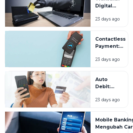
Digital
Makin
23 days ago
Mudah,
Bagaimana
Cara
Contactless
Melindungi
Payment:
Data
Sekadar
Keuangan
23 days ago
Tren atau
Masa Depan
Pembayaran?
Auto
Debit:
Praktis
23 days ago
untuk
Tagihan,
Tapi
Mobile Bankin
Jangan
Mengubah Car
Sampai