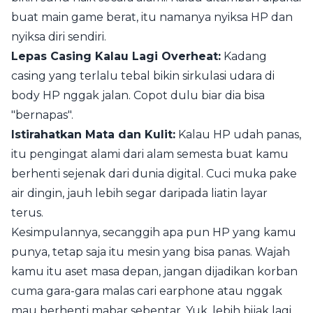
buat main game berat, itu namanya nyiksa HP dan
nyiksa diri sendiri.
Lepas Casing Kalau Lagi Overheat:
Kadang
casing yang terlalu tebal bikin sirkulasi udara di
body HP nggak jalan. Copot dulu biar dia bisa
"bernapas".
Istirahatkan Mata dan Kulit:
Kalau HP udah panas,
itu pengingat alami dari alam semesta buat kamu
berhenti sejenak dari dunia digital. Cuci muka pake
air dingin, jauh lebih segar daripada liatin layar
terus.
Kesimpulannya, secanggih apa pun HP yang kamu
punya, tetap saja itu mesin yang bisa panas. Wajah
kamu itu aset masa depan, jangan dijadikan korban
cuma gara-gara malas cari earphone atau nggak
mau berhenti mabar sebentar. Yuk, lebih bijak lagi