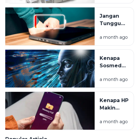
Balok
Hingga
Jangan
Frozen
Tunggu
Food
Mati Total,
a month ago
Ini Cara
Rawat
Baterai
Kenapa
Laptop
Sosmed
Anda
Tahu Apa
a month ago
yang Kita
Mau? Intip
Rahasia
Kenapa HP
Algoritma
Makin
Lama
a month ago
Makin
Lemot?
Yuk Cari