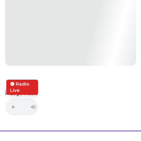
🔴 Radio
Live